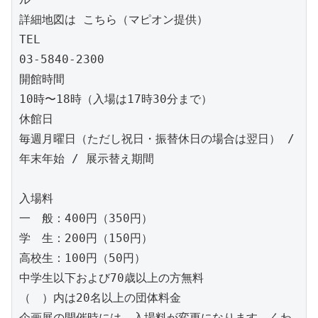
詳細地図は こちら（マピオン提供）

TEL

03-5840-2300

開館時間

10時〜18時（入場は17時30分まで）

休館日

毎週月曜日（ただし祝日・振替休日の場合は翌日） / 
年末年始 / 展示替え期間

入場料

一　般：400円（350円）

学　生：200円（150円）

高校生：100円（50円）

中学生以下および70歳以上の方無料

（　）内は20名以上の団体料金

企画展の開催時には、入場料が変更になります。くわ