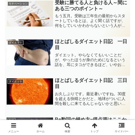
しまうことも多いです。でもそんなとき
受験に勝てる人と負ける人～間に
モチベーション
に限ってないのが、...
ある三つのポイント～
もう五月。受験は三年生の最初からスタ
ートしているとは、よく聞く話ですが、
何をしていいかわからないという人がほ
とんどでしょう。特に塾に通ったことが
なかったり、今まで部活一本でやってき
た人には何から始めたらいいかわからな
ほとばしるダイエット日記 一日
ダイエット
いと思います。なのでまず...
目
ダイエット。やらなくてもいいことだ
が、やったほうが身のためになるという
話を、耳にタコができるほど、いやおな
かに贅肉がつくほど、聞いてきた話では
あるが、気が乗らないものである。受験
だとわかってるのに、勉強できない。明
ほとばしるダイエット日記 三日
ダイエット
日は仕事だとわかってるのに...
目
お久しぶりです。最近暑いですね。30度
を超える快晴とかだと、地球がついに人
間を殺しに来てるんじゃないかと思いま
すね。太っている人に対しても、太陽と
周りからの熱い視線が、飛んでますね。
そんな暑さに負けずに頑張りましょう！
Be動詞の極め方=得点源はここか
勉強
体重今日の体重は朝94...
ら狙え！
メニュー
ホーム
検索
トップ
サイドバー
基本のおさらい生徒be動詞なんて誰でも