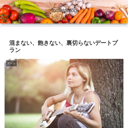
tomatoblog
混まない、飽きない、裏切らないデートプ
ラン
デート