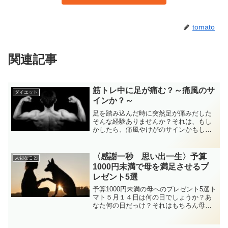
tomato
関連記事
筋トレ中に足が痛む？～痛風のサ
ダイエット
インか？～
足を踏み込んだ時に突然足が痛みだした
そんな経験ありませんか？それは、もし
かしたら、痛風やけがのサインかもしれ
ません。早めの対応が自らの助けにつな
がるので、早速行動に移しましょう。突
然足が痛むで考えられること足の痛み＝
〈感謝一秒 思い出一生〉予算
大切なこと
○○を見直すチャンスまず...
1000円未満で母を満足させるプ
レゼント5選
予算1000円未満の母へのプレゼント5選ト
マト５月１４日は何の日でしょうか？あ
なた何の日だっけ？それはもちろん母の
日です。毎年母の日にプレゼントを選ん
でいると、今年は何を贈ろうかと迷って