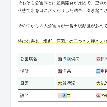
そもそも公害病とは産業開発が原因で、空気
状態で水を口に含んだりした結果、引き起こ
その中から四大公害病が一番出現頻度が多め
特に公害名、場所、原因この三つさえ押さえ
公害病名
新
潟
水
俣病
四
日
場所
新
潟県
三
重
原因
水
質汚濁
大気
語呂
二
ミ
ス
余
の