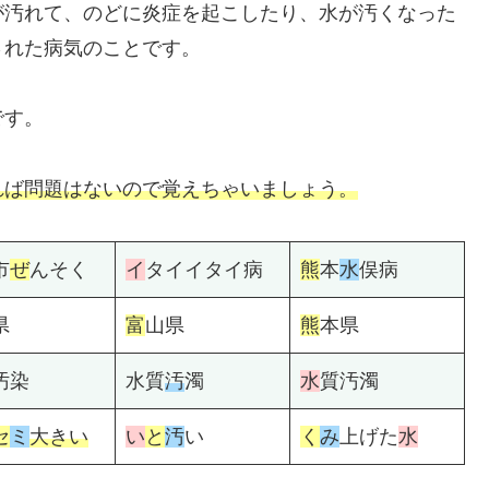
が汚れて、のどに炎症を起こしたり、水が汚くなった
された病気のことです。
です。
れば問題はないので覚えちゃいましょう。
市
ぜ
んそく
イ
タイイタイ病
熊
本
水
俣病
県
富
山県
熊
本県
汚染
水質
汚
濁
水
質汚濁
セ
ミ
大きい
い
と
汚
い
く
み
上げた
水