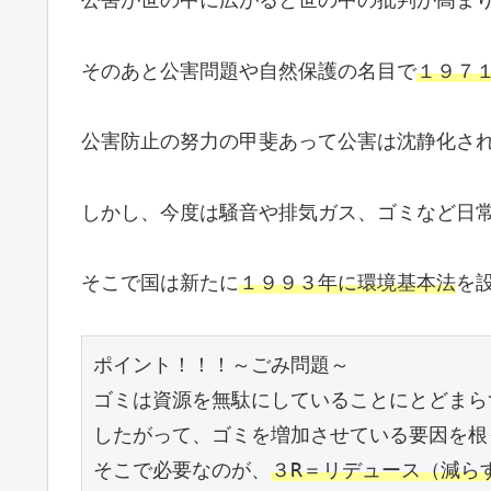
公害が世の中に広がると世の中の批判が高ま
そのあと公害問題や自然保護の名目で
１９７
公害防止の努力の甲斐あって公害は沈静化さ
しかし、今度は騒音や排気ガス、ゴミなど日
そこで国は新たに
１９９３年に環境基本法
を
ポイント！！！～ごみ問題～
ゴミは資源を無駄にしていることにとどまら
したがって、ゴミを増加させている要因を根
そこで必要なのが、
３R＝リデュース（減ら