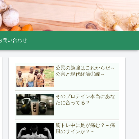
お問い合わせ
公民の勉強はこれからだ～
公害と現代経済①編～
そのプロテイン本当にあな
たに合ってる？
筋トレ中に足が痛む？～痛
風のサインか？～