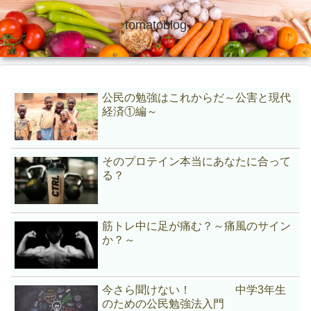
tomatoblog
公民の勉強はこれからだ～公害と現代
経済①編～
そのプロテイン本当にあなたに合って
る？
筋トレ中に足が痛む？～痛風のサイン
か？～
今さら聞けない！ 中学3年生
のための公民勉強法入門